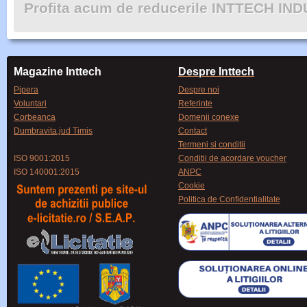
Profita acum de reducerile INTTECH IN
Magazine Inttech
Despre Inttech
Pipera
Despre noi
Voluntari
Referinte
Corbeanca
Domenii conexe
Dumbravita,jud Timis
Contact
Termeni si conditii
ISO 9001:2015
Conditii de acordare voucher
ISO 140001:2015
ANPC
Cookie
Politica de Confidentialitate