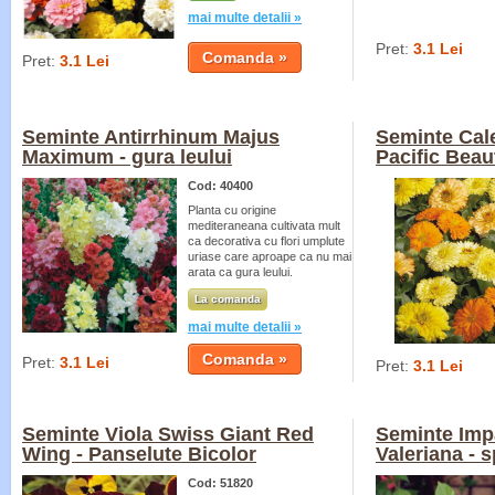
mai multe detalii »
Pret:
3.1 Lei
Pret:
3.1 Lei
Seminte Antirrhinum Majus
Seminte Cale
Maximum - gura leului
Pacific Beau
Cod: 40400
Planta cu origine
mediteraneana cultivata mult
ca decorativa cu flori umplute
uriase care aproape ca nu mai
arata ca gura leului.
La comanda
mai multe detalii »
Pret:
3.1 Lei
Pret:
3.1 Lei
Seminte Viola Swiss Giant Red
Seminte Impa
Wing - Panselute Bicolor
Valeriana - 
Cod: 51820