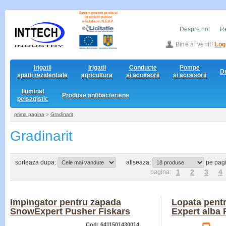
Despre noi
Re
Bine ai venit!
Log
Irigatii
Irigatii
Conducte
Pompe
D
spatii rezidentiale
agricultura
si accesorii
si accesorii
Iluminat
Produse antibacteriene
peisagistic
prima pagina
»
Gradinarit
Gradinarit
sorteaza dupa:
afiseaza:
pe pag
1
2
3
4
pagina:
Impingator pentru zapada
Lopata pent
SnowExpert Pusher Fiskars
Expert alba 
Cod: 6411501430014