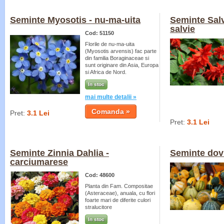
Seminte Myosotis - nu-ma-uita
Seminte Salv
salvie
Cod: 51150
Florile de nu-ma-uita
(Myosotis arvensis) fac parte
din familia Boraginaceae si
sunt originare din Asia, Europa
si Africa de Nord.
In stoc
mai multe detalii »
Pret:
3.1 Lei
Pret:
3.1 Lei
Seminte Zinnia Dahlia -
Seminte dov
carciumarese
Cod: 48600
Planta din Fam. Compositae
(Asteraceae), anuala, cu flori
foarte mari de diferite culori
stralucitore
In stoc