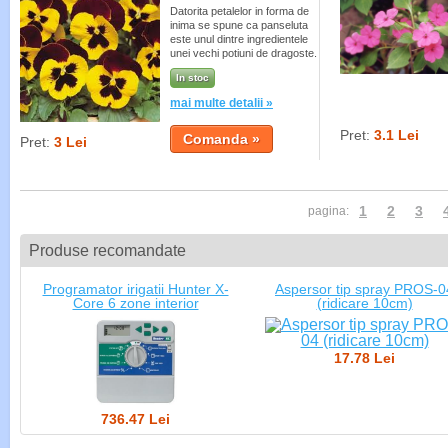
Datorita petalelor in forma de
inima se spune ca panseluta
este unul dintre ingredientele
unei vechi potiuni de dragoste.
In stoc
mai multe detalii »
Pret:
3.1 Lei
Pret:
3 Lei
1
2
3
pagina:
Produse recomandate
Programator irigatii Hunter X-
Aspersor tip spray PROS-0
Core 6 zone interior
(ridicare 10cm)
17.78 Lei
736.47 Lei