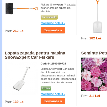
Fiskars SnowXpert ™ zapada
pusher este un arbore din
aluminiu.
La comanda
mai multe detalii »
Pret:
262 Lei
Pret:
182 Lei
Lopata zapada pentru masina
Seminte Pet
SnowExpert Car Fiskars
Cod: 6411501430724
Lopata SnowXpert Car lamei
din otel inoxidabil este
ultrausoara si rezista mai mult
decat alte unelte, indeparteaza
cu usurinta chiar si cea mai
inghetata zapada.
In stoc
mai multe detalii »
Pret:
3.1 Lei
Pret:
130 Lei