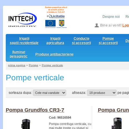
Despre noi
Re
Bine ai venit!
Log
Irigatii
Irigatii
Conducte
Pompe
D
spatii rezidentiale
agricultura
si accesorii
si accesorii
Iluminat
Produse antibacteriene
peisagistic
prima pagina
»
Pompe
»
Pompe verticale
Pompe verticale
sorteaza dupa:
afiseaza:
pe pag
Pompa Grundfos CR3-7
Pompa Grun
Cod: 96516594
Pompa centrifuga verticala, cu
mai multe trepte cu stuturi si