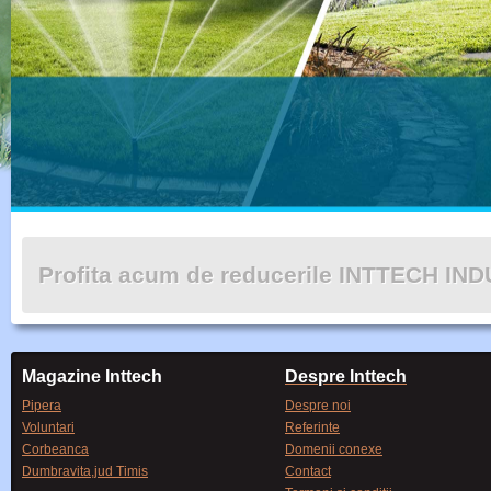
Profita acum de reducerile INTTECH IN
Magazine Inttech
Despre Inttech
Pipera
Despre noi
Voluntari
Referinte
Corbeanca
Domenii conexe
Dumbravita,jud Timis
Contact