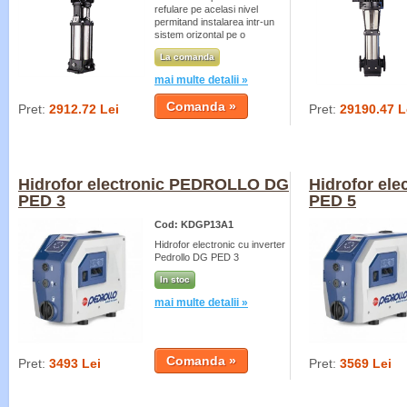
refulare pe acelasi nivel
permitand instalarea intr-un
sistem orizontal pe o
conducta.
La comanda
mai multe detalii »
Pret:
2912.72 Lei
Pret:
29190.47 L
Hidrofor electronic PEDROLLO DG
Hidrofor el
PED 3
PED 5
Cod: KDGP13A1
Hidrofor electronic cu inverter
Pedrollo DG PED 3
In stoc
mai multe detalii »
Pret:
3493 Lei
Pret:
3569 Lei