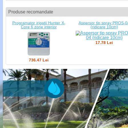
Produse recomandate
Programator irigatii Hunter X-
Aspersor tip spray PROS-0
Core 6 zone interior
(ridicare 10cm)
17.78 Lei
736.47 Lei