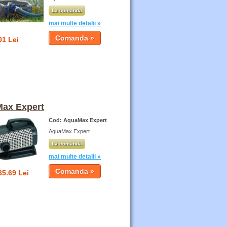
La comanda
mai multe detalii »
01 Lei
ax Expert
Cod: AquaMax Expert
AquaMax Expert
La comanda
mai multe detalii »
35.69 Lei