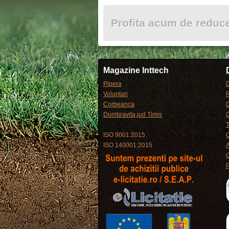
Profita acum de redu
Magazine Inttech
Pipera
D
Voluntari
R
Corbeanca
Dumbravita,jud Timis
C
T
ISO 9001:2015
C
ISO 140001:2015
P