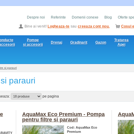
Despre noi
Referinte
Domenii conexe
Blog
Oferte sp
Bine ai venit!
Logheaza-te
sau
creeaza cont nou.
Cosul e
onducte
Pompe
Tratarea
Drenaj
Gradinarit
Gazon
 accesorii
si accesorii
Apei
re si parauri
si parauri
iseaza:
pe pagina
pe
AquaMax Eco Premium - Pompa
AquaM
pentru filtre si parauri
Cod: AquaMax Eco
Premium
RAVITY