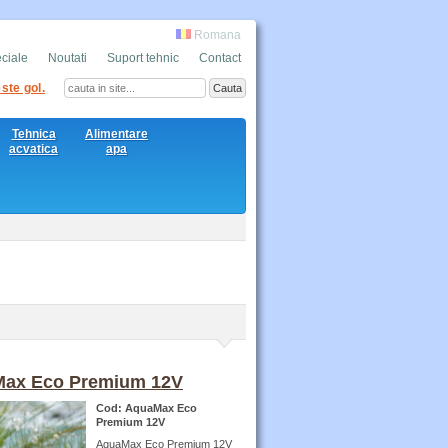
Romana
eciale
Noutati
Suport tehnic
Contact
ste gol.
Tehnica
Alimentare
acvatica
apa
ax Eco Premium 12V
Cod: AquaMax Eco
Premium 12V
AquaMax Eco Premium 12V