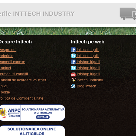
cerile INTTECH INDUSTRY
Despre Inttech
Inttech pe web
espre noi
Inttech irigatii
eferinte
Inttech irigatii
Domenii conexe
Irrishop irigatii
ontact
Irrishop irigatii
ermeni si conditii
Irrishop irigatii
onditii de acordare voucher
inttech_industry
ANPC
Blog Inttech
Cookie
olitica de Confidentialitate