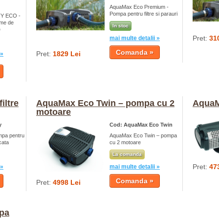
AquaMax Eco Premium -
Pompa pentru filtre si parauri
Y ECO -
eme de
In stoc
e
Pret:
31
mai multe detalii »
Pret:
1829 Lei
 »
iltre
AquaMax Eco Twin – pompa cu 2
AquaM
motoare
y
Cod: AquaMax Eco Twin
pa pentru
AquaMax Eco Twin – pompa
cata
cu 2 motoare
La comanda
Pret:
47
 »
mai multe detalii »
Pret:
4998 Lei
pa