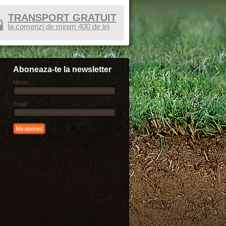
TRANSPORT GRATUIT
la comenzi de minim 400 de lei
Aboneaza-te la newsletter
Nume:
Email: