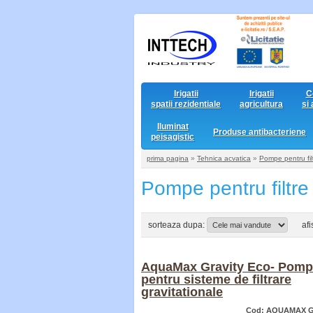
Irigatii
Irigatii
C
spatii rezidentiale
agricultura
si
Iluminat
Produse antibacteriene
peisagistic
prima pagina
»
Tehnica acvatica
»
Pompe pentru filt
Pompe pentru filtre 
sorteaza dupa:
af
AquaMax Gravity Eco- Pom
pentru sisteme de filtrare
gravitationale
Cod: AQUAMAX G