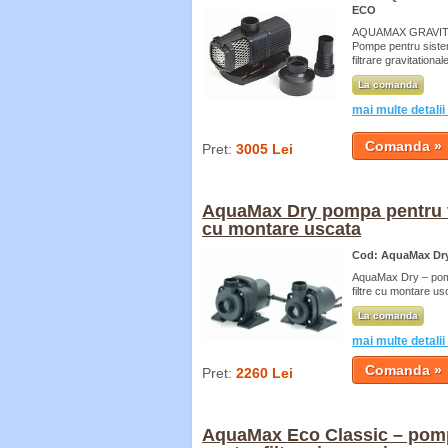
ECO
AQUAMAX GRAVIT
Pompe pentru sist
filtrare gravitational
La comanda
mai multe detalii
Pret:
3005 Lei
AquaMax Dry pompa pentru f
cu montare uscata
Cod: AquaMax Dr
AquaMax Dry – pom
filtre cu montare us
La comanda
mai multe detalii
Pret:
2260 Lei
AquaMax Eco Classic – pom