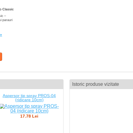
 Classic
ic –
si parauri
 »
Istoric produse vizitate
Aspersor tip spray PROS-04
(ridicare 10cm)
17.78 Lei