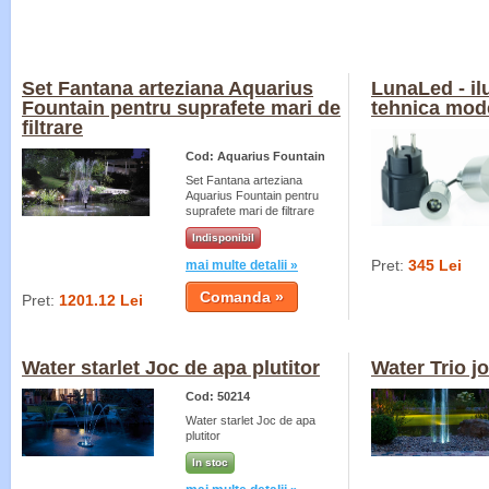
Set Fantana arteziana Aquarius
LunaLed - il
Fountain pentru suprafete mari de
tehnica mod
filtrare
Cod: Aquarius Fountain
Set Fantana arteziana
Aquarius Fountain pentru
suprafete mari de filtrare
Indisponibil
Pret:
345 Lei
mai multe detalii »
Pret:
1201.12 Lei
Water starlet Joc de apa plutitor
Water Trio j
Cod: 50214
Water starlet Joc de apa
plutitor
In stoc