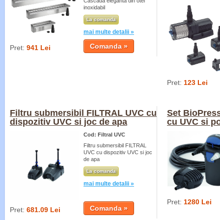
Cascada eleganta din otel
inoxidabil
La comanda
mai multe detalii »
Pret:
941 Lei
Pret:
123 Lei
Filtru submersibil FILTRAL UVC cu
Set BioPress
dispozitiv UVC si joc de apa
cu UVC si 
Cod: Filtral UVC
Filtru submersibil FILTRAL
UVC cu dispozitiv UVC si joc
de apa
La comanda
mai multe detalii »
Pret:
1280 Lei
Pret:
681.09 Lei