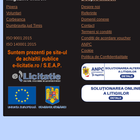
Pipera
Despre noi
Voluntari
Referinte
Corbeanca
Domenii conexe
Dumbravita,jud Timis
Contact
Termeni si conditii
ISO 9001:2015
Conditii de acordare voucher
ISO 140001:2015
ANPC
Cookie
Politica de Confidentialitate