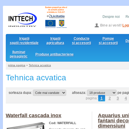
Despre noi
Re
Bine ai venit!
Log
Irigatii
Irigatii
Conducte
Pompe
D
spatii rezidentiale
agricultura
si accesorii
si accesorii
Iluminat
Produse antibacteriene
peisagistic
prima pagina
»
Tehnica acvatica
Tehnica acvatica
sorteaza dupa:
afiseaza:
pe pag
1
2
3
4
pagina:
Waterfall cascada inox
Aquarius un
fantani deco
Cod: WATERFALL
dimensiuni