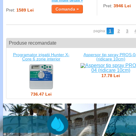
mai multe detalii »
Pret:
3946 Lei
Pret:
1589 Lei
1
2
3
pagina:
Produse recomandate
Programator irigatii Hunter X-
Aspersor tip spray PROS-0
Core 6 zone interior
(ridicare 10cm)
17.78 Lei
736.47 Lei