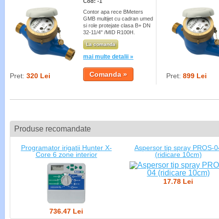
Cod: -1
Contor apa rece BMeters
GMB multijet cu cadran umed
si role protejate clasa B+ DN
32-11/4" /MID R100H.
La comanda
mai multe detalii »
Pret:
320 Lei
Pret:
899 Lei
Produse recomandate
Programator irigatii Hunter X-
Aspersor tip spray PROS-0
Core 6 zone interior
(ridicare 10cm)
17.78 Lei
736.47 Lei