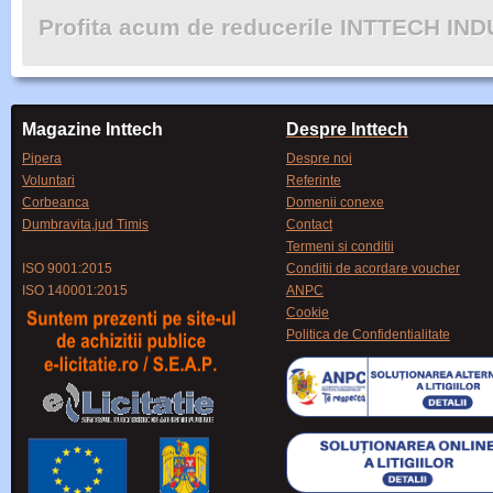
Profita acum de reducerile INTTECH IN
Magazine Inttech
Despre Inttech
Pipera
Despre noi
Voluntari
Referinte
Corbeanca
Domenii conexe
Dumbravita,jud Timis
Contact
Termeni si conditii
ISO 9001:2015
Conditii de acordare voucher
ISO 140001:2015
ANPC
Cookie
Politica de Confidentialitate