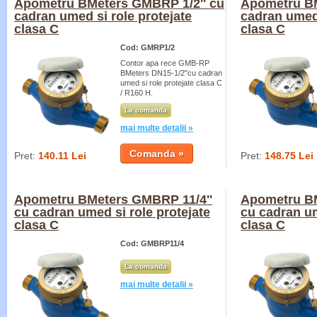
Apometru BMeters GMBRP 1/2'' cu
Apometru BM
cadran umed si role protejate
cadran umed 
clasa C
clasa C
Cod: GMRP1/2
Contor apa rece GMB-RP
BMeters DN15-1/2"cu cadran
umed si role protejate clasa C
/ R160 H.
La comanda
mai multe detalii »
Pret:
140.11 Lei
Pret:
148.75 Lei
Apometru BMeters GMBRP 11/4''
Apometru BM
cu cadran umed si role protejate
cu cadran um
clasa C
clasa C
Cod: GMBRP11/4
La comanda
mai multe detalii »