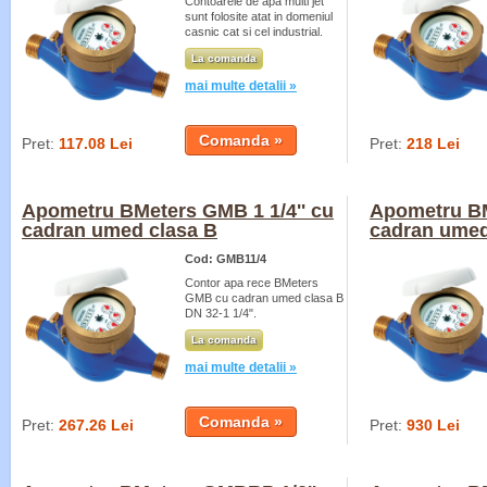
Contoarele de apa multi jet
sunt folosite atat in domeniul
casnic cat si cel industrial.
La comanda
mai multe detalii »
Pret:
117.08 Lei
Pret:
218 Lei
Apometru BMeters GMB 1 1/4'' cu
Apometru BM
cadran umed clasa B
cadran umed
Cod: GMB11/4
Contor apa rece BMeters
GMB cu cadran umed clasa B
DN 32-1 1/4".
La comanda
mai multe detalii »
Pret:
267.26 Lei
Pret:
930 Lei