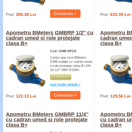
Pret:
300.38 Lei
Pret:
633.39 Lei
Apometru BMeters GMBRP 1/2'' cu
Apometru BM
cadran umed si role protejate
cadran umed 
clasa B+
clasa B+
Cod: GMB-RP1/2
Contor apa rece BMeters
GMB multijet cu cadran umed
si role protejate clasa B+ DN
15-1/2" /MID R100H.
La comanda
mai multe detalii »
Pret:
122.13 Lei
Pret:
129.56 Lei
Apometru BMeters GMBRP 11/4''
Apometru BM
cu cadran umed si role protejate
cu cadran um
clasa B+
clasa B+