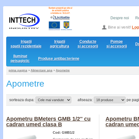
Despre noi
Re
Bine ai venit!
Log
Irigatii
Irigatii
Conducte
Pompe
D
spatii rezidentiale
agricultura
si accesorii
si accesorii
Iluminat
Produse antibacteriene
peisagistic
prima pagina
»
Alimentare apa
»
Apometre
Apometre
sorteaza dupa:
afiseaza:
pe pag
Apometru BMeters GMB 1/2'' cu
Apometru BM
cadran umed clasa B
cadran umed
Cod: GMB1/2