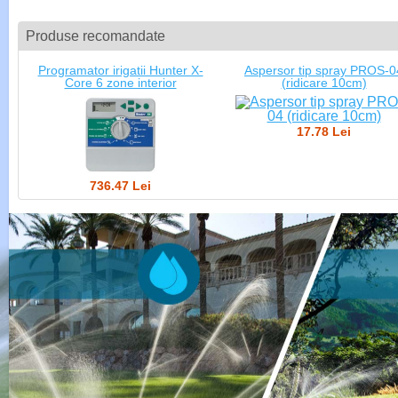
Produse recomandate
Programator irigatii Hunter X-
Aspersor tip spray PROS-0
Core 6 zone interior
(ridicare 10cm)
17.78 Lei
736.47 Lei