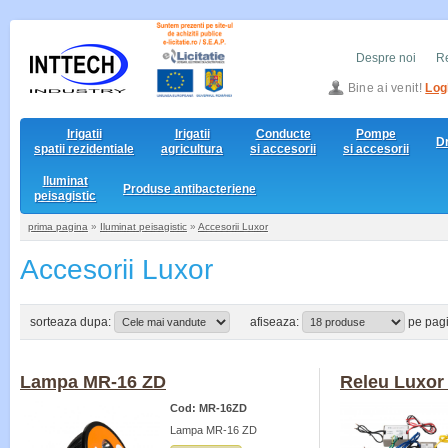
Despre noi
Re
Bine ai venit!
Log
Irigatii
Irigatii
Conducte
Pompe
D
spatii rezidentiale
agricultura
si accesorii
si accesorii
Iluminat
Produse antibacteriene
peisagistic
prima pagina
»
Iluminat peisagistic
»
Accesorii Luxor
Accesorii Luxor
sorteaza dupa:
afiseaza:
pe pag
Lampa MR-16 ZD
Releu Luxo
Cod: MR-16ZD
Lampa MR-16 ZD