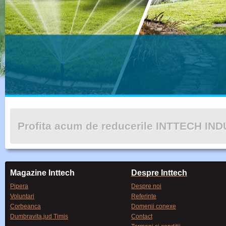
Profita acum de reducerile INTTECH IN
Magazine Inttech
Despre Inttech
Pipera
Despre noi
Voluntari
Referinte
Corbeanca
Domenii conexe
Dumbravita,jud Timis
Contact