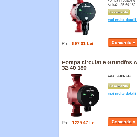
Pompa circulatie G
Alpha2L 25-60 180
La comanda
mai multe detalii
Pret:
897.01 Lei
Pompa circulatie Grundfos 
32-40 180
Cod: 95047512
La comanda
mai multe detalii
Pret:
1229.47 Lei