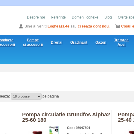
Despre noi
Referinte
Domenii conexe
Blog
Oferte sp
Bine ai venit!
Logheaza-te
sau
creeaza cont nou.
Cosul e
onducte
Pompe
Tratarea
Drenaj
Gradinarit
Gazon
 accesorii
si accesorii
Apei
iseaza:
pe pagina
Pompa circulatie Grundfos Alpha2
Pompa
25-60 180
25-40 
Cod: 95047504