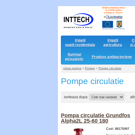
Irigatii
Irigatii
C
spatii rezidentiale
agricultura
si
Iluminat
Produse antibacteriene
peisagistic
prima pagina
»
Pompe
»
Pompe circulatie
Pompe circulatie
sorteaza dupa:
af
Pompa circulatie Grundfos
Alpha2L 25-60 180
Cod: 98175997