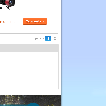
015.08 Lei
1
2
pagina: