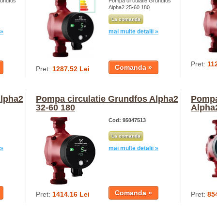
rundfos
Pompa circulatie Grundfos
Alpha2 25-60 180
La comanda
 »
mai multe detalii »
Pret:
11
Pret:
1287.52 Lei
Alpha2
Pompa circulatie Grundfos Alpha2
Pompa
32-60 180
Alpha
Cod: 95047513
La comanda
 »
mai multe detalii »
Pret:
1414.16 Lei
Pret:
85