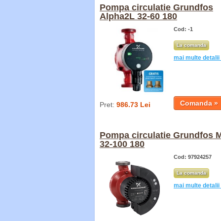
Pompa circulatie Grundfos
Alpha2L 32-60 180
Cod: -1
La comanda
mai multe detalii
Pret:
986.73 Lei
Pompa circulatie Grundfos 
32-100 180
Cod: 97924257
La comanda
mai multe detalii