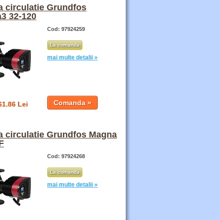
 circulatie Grundfos
3 32-120
Cod: 97924259
La comanda
mai multe detalii »
61.86 Lei
 circulatie Grundfos Magna
F
Cod: 97924268
La comanda
mai multe detalii »