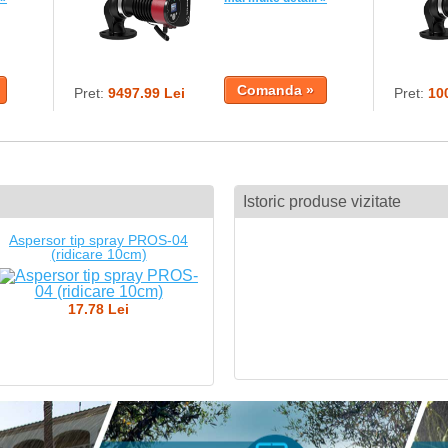
Pret:
9497.99 Lei
Pret:
10
Istoric produse vizitate
Aspersor tip spray PROS-04
(ridicare 10cm)
17.78 Lei