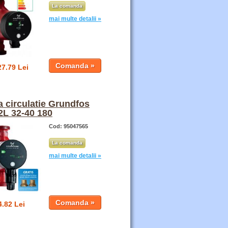
La comanda
mai multe detalii »
27.79 Lei
 circulatie Grundfos
2L 32-40 180
Cod: 95047565
La comanda
mai multe detalii »
4.82 Lei