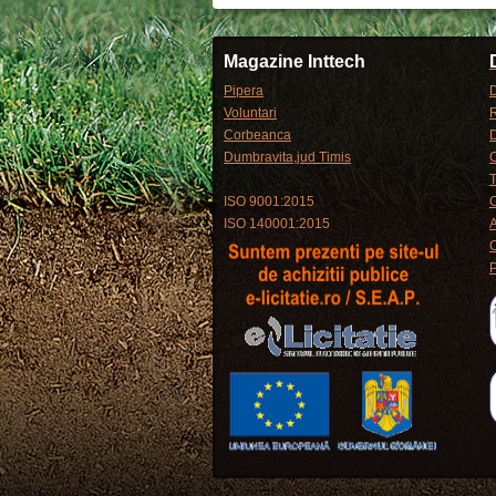
Magazine Inttech
Pipera
D
Voluntari
R
Corbeanca
Dumbravita,jud Timis
C
T
ISO 9001:2015
C
ISO 140001:2015
P