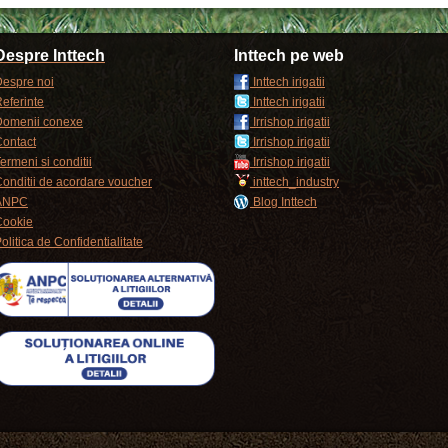
Despre Inttech
Inttech pe web
espre noi
Inttech irigatii
eferinte
Inttech irigatii
Domenii conexe
Irrishop irigatii
ontact
Irrishop irigatii
ermeni si conditii
Irrishop irigatii
onditii de acordare voucher
inttech_industry
ANPC
Blog Inttech
Cookie
olitica de Confidentialitate