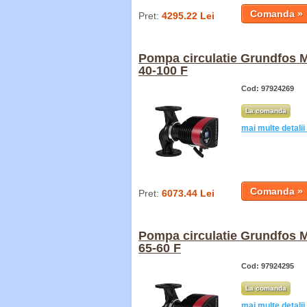
Pret:
4295.22 Lei
Pompa circulatie Grundfos 
40-100 F
Cod: 97924269
La comanda
mai multe detalii
Pret:
6073.44 Lei
Pompa circulatie Grundfos 
65-60 F
Cod: 97924295
La comanda
mai multe detalii