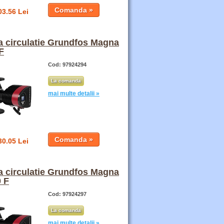
03.56 Lei
 circulatie Grundfos Magna
F
Cod: 97924294
La comanda
mai multe detalii »
30.05 Lei
 circulatie Grundfos Magna
 F
Cod: 97924297
La comanda
mai multe detalii »