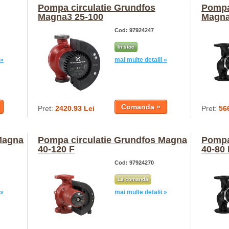
Pompa circulatie Grundfos
Pompa
Magna3 25-100
Magna
Cod: 97924247
In stoc
 »
mai multe detalii »
Pret:
2420.93 Lei
Pret:
56
Magna
Pompa circulatie Grundfos Magna
Pompa
40-120 F
40-80 
Cod: 97924270
La comanda
 »
mai multe detalii »