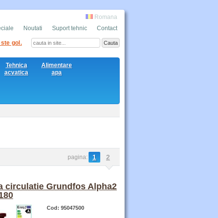
Romana
eciale
Noutati
Suport tehnic
Contact
ste gol.
Tehnica
Alimentare
acvatica
apa
1
2
pagina:
 circulatie Grundfos Alpha2
180
Cod: 95047500