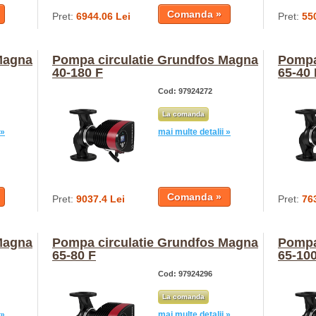
Pret:
6944.06 Lei
Pret:
55
Magna
Pompa circulatie Grundfos Magna
Pompa
40-180 F
65-40 
Cod: 97924272
La comanda
 »
mai multe detalii »
Pret:
9037.4 Lei
Pret:
76
Magna
Pompa circulatie Grundfos Magna
Pompa
65-80 F
65-100
Cod: 97924296
La comanda
 »
mai multe detalii »