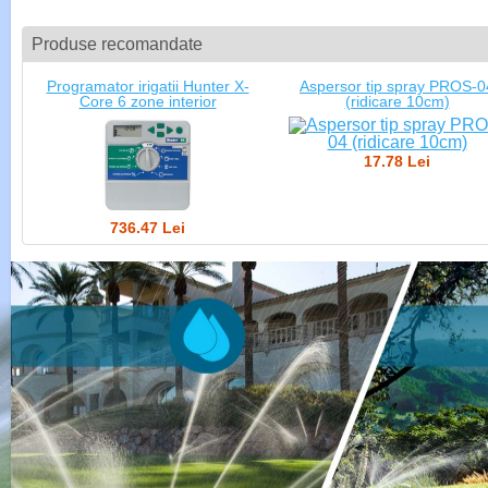
Produse recomandate
Programator irigatii Hunter X-
Aspersor tip spray PROS-0
Core 6 zone interior
(ridicare 10cm)
17.78 Lei
736.47 Lei