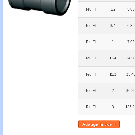
Teu FI
1/2
5.85
Teu FI
3/4
6.39
Teu FI
1
7.93
Teu FI
11/4
14.58
Teu FI
11/2
25.43
Teu FI
2
36.29
Teu FI
3
136.2