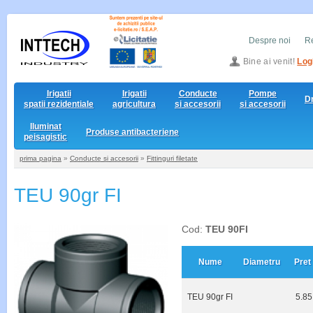
Despre noi
Re
Bine ai venit!
Log
Irigatii
Irigatii
Conducte
Pompe
D
spatii rezidentiale
agricultura
si accesorii
si accesorii
Iluminat
Produse antibacteriene
peisagistic
prima pagina
»
Conducte si accesorii
»
Fittinguri filetate
TEU 90gr FI
Cod:
TEU 90FI
Nume
Diametru
Pret 
TEU 90gr FI
5.85