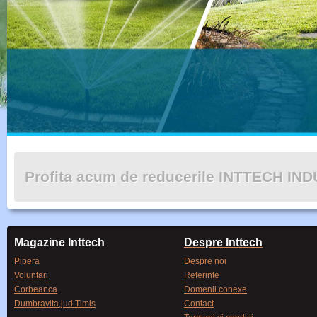
Profita acum de reducerile INTTECH IN
Magazine Inttech
Despre Inttech
Pipera
Despre noi
Voluntari
Referinte
Corbeanca
Domenii conexe
Dumbravita,jud Timis
Contact