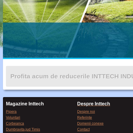
Profita acum de reducerile INTTECH IN
Magazine Inttech
Despre Inttech
Pipera
Despre noi
Voluntari
Referinte
Corbeanca
Domenii conexe
Dumbravita,jud Timis
Contact