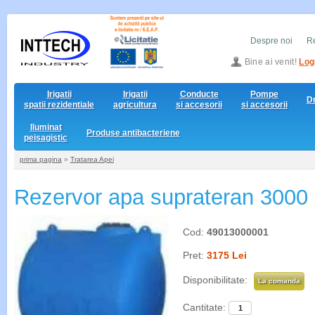
Despre noi
Re
Bine ai venit!
Log
Irigatii
Irigatii
Conducte
Pompe
D
spatii rezidentiale
agricultura
si accesorii
si accesorii
Iluminat
Produse antibacteriene
peisagistic
prima pagina
»
Tratarea Apei
Rezervor apa suprateran 3000 li
Cod:
49013000001
Pret:
3175 Lei
Disponibilitate:
La comanda
Cantitate: