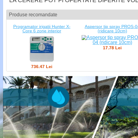
LA CERERE POT FI OFERTATE DIFERITE VO
Produse recomandate
Programator irigatii Hunter X-
Aspersor tip spray PROS-0
Core 6 zone interior
(ridicare 10cm)
17.78 Lei
736.47 Lei