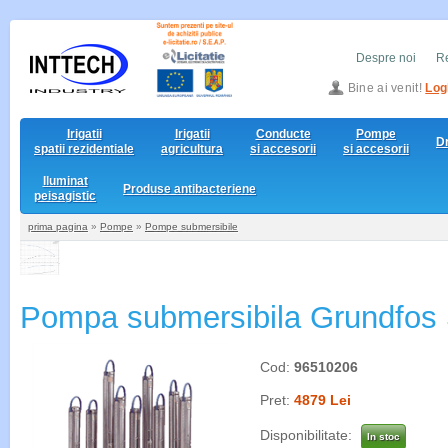
Despre noi
Re
Bine ai venit!
Log
Irigatii
Irigatii
Conducte
Pompe
D
spatii rezidentiale
agricultura
si accesorii
si accesorii
Iluminat
Produse antibacteriene
peisagistic
prima pagina
»
Pompe
»
Pompe submersibile
Pompa submersibila Grundfos
Cod:
96510206
Pret:
4879 Lei
Disponibilitate:
In stoc