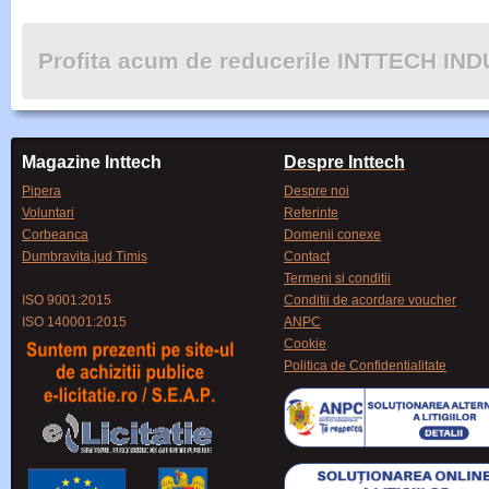
Profita acum de reducerile INTTECH IN
Magazine Inttech
Despre Inttech
Pipera
Despre noi
Voluntari
Referinte
Corbeanca
Domenii conexe
Dumbravita,jud Timis
Contact
Termeni si conditii
ISO 9001:2015
Conditii de acordare voucher
ISO 140001:2015
ANPC
Cookie
Politica de Confidentialitate