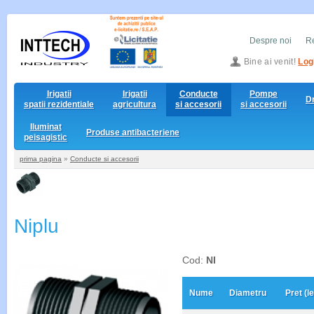
Despre noi
Re
Bine ai venit!
Log
Irigatii
Irigatii
Conducte
Pompe
D
spatii rezidentiale
agricultura
si accesorii
si accesorii
Iluminat
Produse antibacteriene
peisagistic
prima pagina
»
Conducte si accesorii
Niplu
Cod:
NI
Nume
Diametru
Pret (le