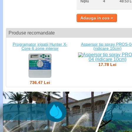
Niplu
4
48.53 L
Produse recomandate
Programator irigatii Hunter X-
Aspersor tip spray PROS-0
Core 6 zone interior
(ridicare 10cm)
17.78 Lei
736.47 Lei