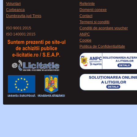
Voluntari
Referinte
Corbeanca
Domenii conexe
Dumbravita,jud Timis
Contact
Termeni si conditii
ISO 9001:2015
Conditii de acordare voucher
ISO 140001:2015
ANPC
Cookie
Politica de Confidentialitate