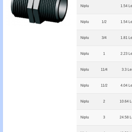
Niplu
1.54 Le
Niplu
1/2
1.54 Le
Niplu
3/4
1.81 Le
Niplu
1
2.23 Le
Niplu
11/4
3.3 Le
Niplu
11/2
4.04 Le
Niplu
2
10.64 L
Niplu
3
24.58 L