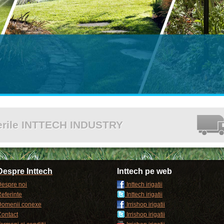
cerile INTTECH INDUSTRY
Despre Inttech
Inttech pe web
espre noi
Inttech irigatii
eferinte
Inttech irigatii
Domenii conexe
Irrishop irigatii
ontact
Irrishop irigatii