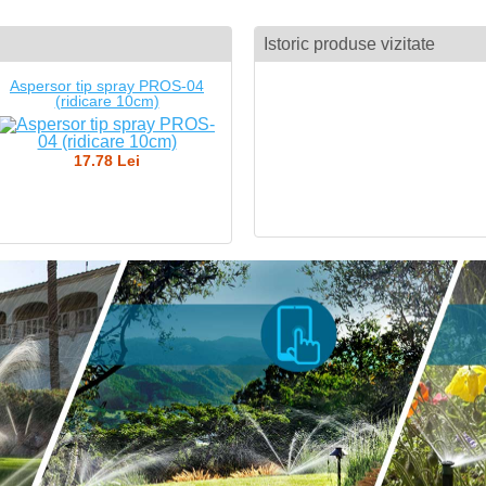
Istoric produse vizitate
Aspersor tip spray PROS-04
(ridicare 10cm)
17.78 Lei