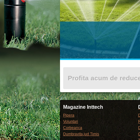
Profita acum de redu
Magazine Inttech
Pipera
D
Voluntari
R
Corbeanca
Dumbravita,jud Timis
C