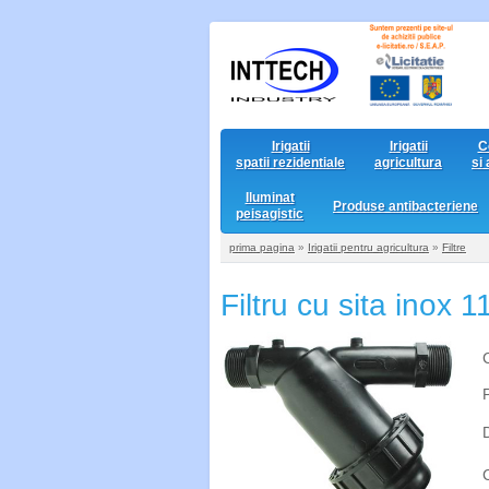
Irigatii
Irigatii
C
spatii rezidentiale
agricultura
si
Iluminat
Produse antibacteriene
peisagistic
prima pagina
»
Irigatii pentru agricultura
»
Filtre
Filtru cu sita inox 1
D