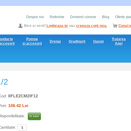
Despre noi
Referinte
Domenii conexe
Blog
Oferte sp
Bine ai venit!
Logheaza-te
sau
creeaza cont nou.
Cosul e
onducte
Pompe
Tratarea
Drenaj
Gradinarit
Gazon
 accesorii
si accesorii
Apei
1/2
Cod:
IIFLE2CM2IF12
Pret:
106.42 Lei
isponibilitate:
In stoc
Cantitate: