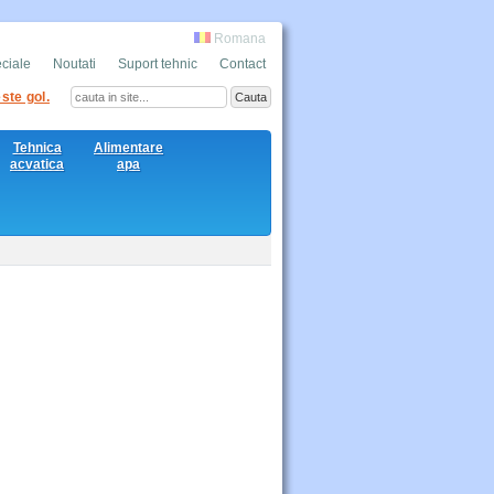
Romana
eciale
Noutati
Suport tehnic
Contact
ste gol.
Tehnica
Alimentare
acvatica
apa