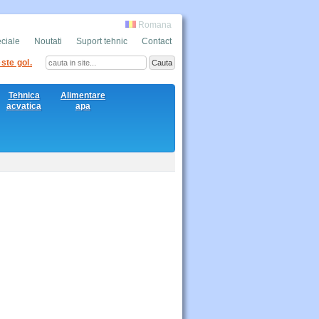
Romana
eciale
Noutati
Suport tehnic
Contact
ste gol.
Tehnica
Alimentare
acvatica
apa