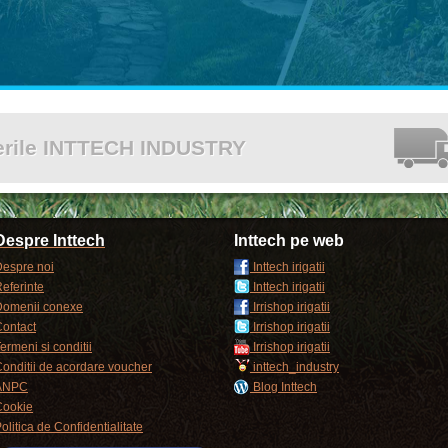
cerile INTTECH INDUSTRY
Despre Inttech
Inttech pe web
espre noi
Inttech irigatii
eferinte
Inttech irigatii
Domenii conexe
Irrishop irigatii
ontact
Irrishop irigatii
ermeni si conditii
Irrishop irigatii
onditii de acordare voucher
inttech_industry
ANPC
Blog Inttech
Cookie
olitica de Confidentialitate