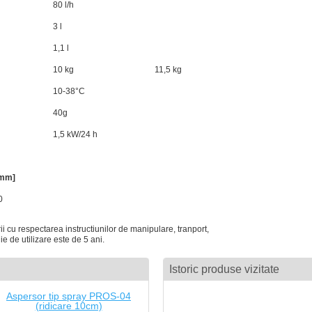
80 l/h
3 l
1,1 l
10 kg
11,5 kg
10-38°C
40g
1,5 kW/24 h
mm]
0
ii cu respectarea instructiunilor de manipulare, tranport,
e de utilizare este de 5 ani.
Istoric produse vizitate
Aspersor tip spray PROS-04
(ridicare 10cm)