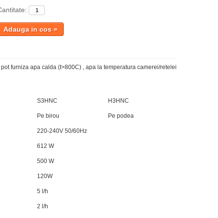
Cantitate:
pot furniza apa calda (t>80
0
C) , apa la temperatura camerei/retelei
S3HNC
H3HNC
Pe birou
Pe podea
220-240V 50/60Hz
612 W
500 W
120W
5 l/h
2 l/h