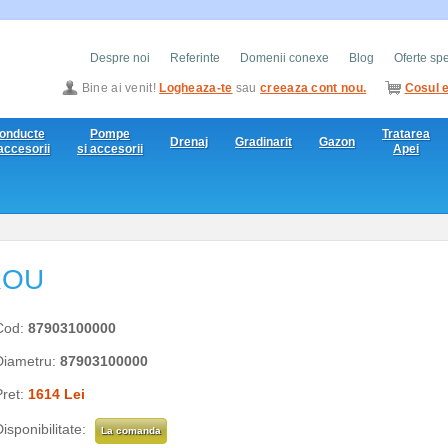
Despre noi
Referinte
Domenii conexe
Blog
Oferte sp
Bine ai venit!
Logheaza-te
sau
creeaza cont nou.
Cosul e
onducte
Pompe
Tratarea
Drenaj
Gradinarit
Gazon
 accesorii
si accesorii
Apei
ROU
Cod:
87903100000
Diametru:
87903100000
Pret:
1614 Lei
isponibilitate:
La comanda