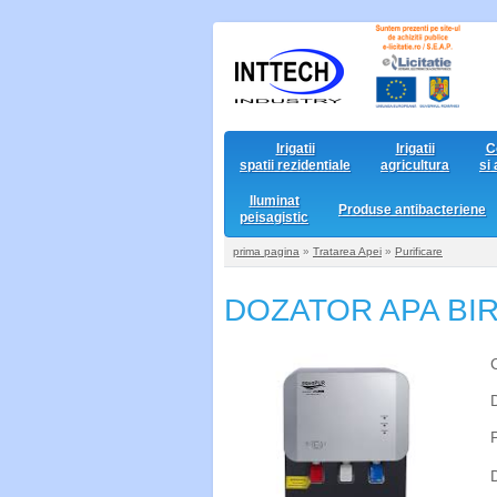
Irigatii
Irigatii
C
spatii rezidentiale
agricultura
si
Iluminat
Produse antibacteriene
peisagistic
prima pagina
»
Tratarea Apei
»
Purificare
DOZATOR APA
BI
D