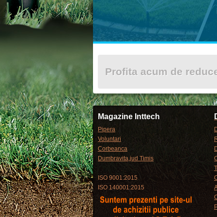
Profita acum de redu
Magazine Inttech
Pipera
D
Voluntari
R
Corbeanca
Dumbravita,jud Timis
C
T
ISO 9001:2015
C
ISO 140001:2015
P