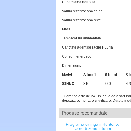
Capacitatea normala
Volum rezervor apa calda
Volum rezervor apa rece
Masa
Temperatura ambientala
Cantitate agent de racire R134a
Consum energetic
Dimensiuni:
Model
A [mm]
B [mm]
C[
S3HNC
310
330
47
Garantia este de 24 luni de la data facturar
depozitare, montare si utilizare. Durata medi
Produse recomandate
Programator irigatii Hunter X-
Core 6 zone interior