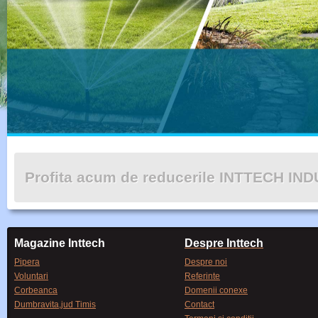
Profita acum de reducerile INTTECH IN
Magazine Inttech
Despre Inttech
Pipera
Despre noi
Voluntari
Referinte
Corbeanca
Domenii conexe
Dumbravita,jud Timis
Contact