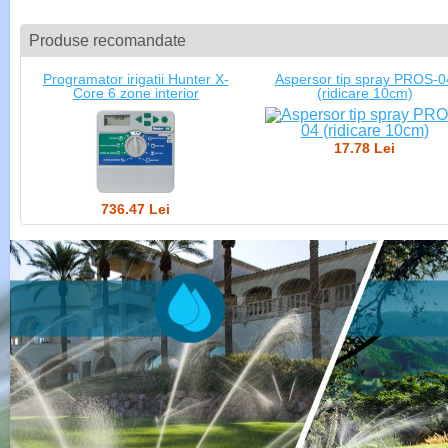
Produse recomandate
Programator irigatii Hunter X-
Aspersor tip spray PROS-0
Core 6 zone interior
(ridicare 10cm)
17.78 Lei
736.47 Lei