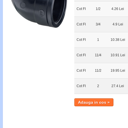
Cot FI
1/2
4.26 Lei
Cot FI
3/4
4.9 Lei
Cot FI
1
10.38 Lei
Cot FI
11/4
10.91 Lei
Cot FI
11/2
19.95 Lei
Cot FI
2
27.4 Lei