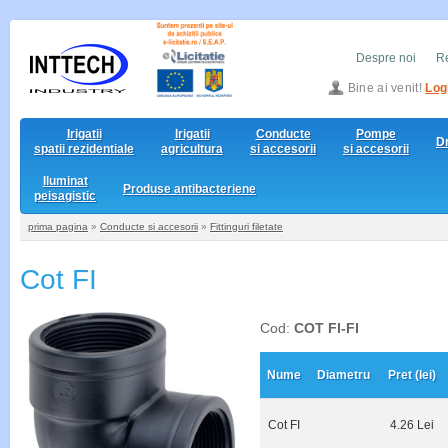
Despre noi
Re
Bine ai venit!
Log
Irigatii
Irigatii
Conducte
Pompe
D
spatii rezidentiale
agricultura
si accesorii
si accesorii
Iluminat
Produse antibacteriene
peisagistic
prima pagina
»
Conducte si accesorii
»
Fittinguri filetate
Cot FI
Cod:
COT FI-FI
Nume
Diametru
Pret (lei)
Cot FI
4.26 Lei